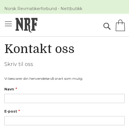
Skip
Norsk Revmatikerforbund - Nettbutikk
to
Content
Søk
M
Kontakt oss
Skriv til oss
Vi besvarer din henvendelse så snart som mulig.
Navn
E-post