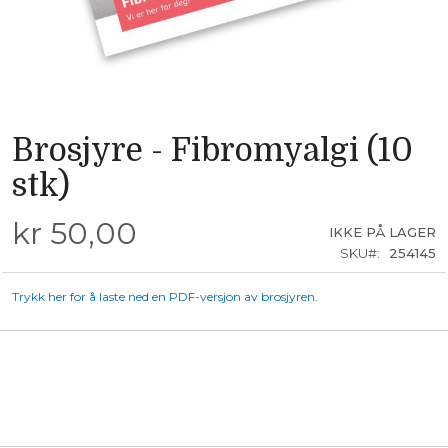
Brosjyre - Fibromyalgi (10
Skip
to
the
stk)
beginning
of
kr 50,00
the
IKKE PÅ LAGER
images
SKU
254145
gallery
Trykk her for å laste ned en PDF-versjon av brosjyren.