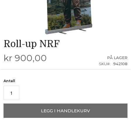
Roll-up NRF
Skip
to
the
kr 900,00
beginning
PÅ LAGER
of
SKU
942108
the
images
gallery
Antall
LEGG I HANDLEKURV