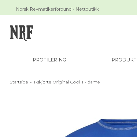
Skip
Norsk Revmatikerforbund - Nettbutikk
to
Content
PROFILERING
PRODUKT
Startside
T-skjorte Original Cool T - dame
Skip
to
the
end
of
the
images