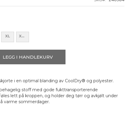
XL
XXL
LEGG I HANDLEKURV
kjorte i en optimal blanding av CoolDry® og polyester.
 behagelig stoff med gode fukttransporterende
øles lett på kroppen, og holder deg tørr og avkjølt under
r på varme sommerdager.