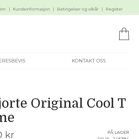
inn
Kundeinformasjon
Betingelser og vilkår
Register
Min 
ÆRESBEVIS
KONTAKT OSS
jorte Original Cool T
me
 kr
PÅ LAGER
SKU
246384