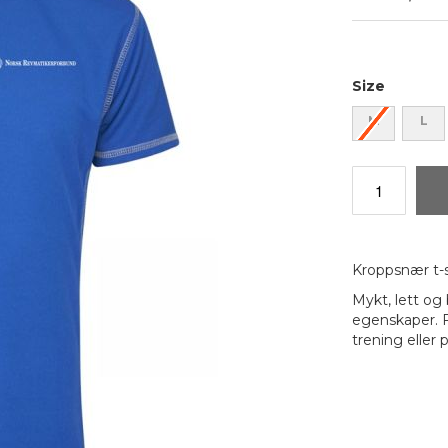
Size
M
L
Kroppsnær t-s
Mykt, lett og
egenskaper. F
trening elle