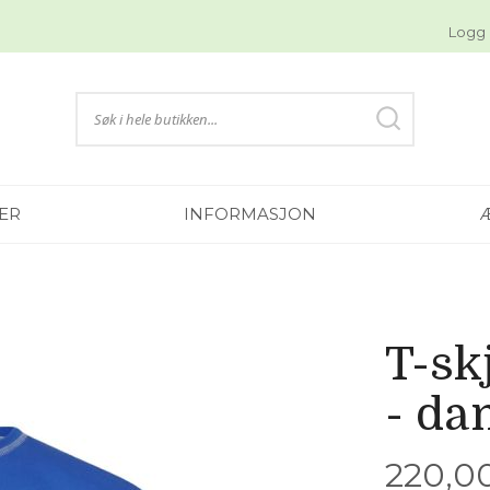
Logg 
Søk
Søk
ER
INFORMASJON
T-sk
- da
220,00